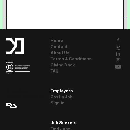
Home
Contact
About Us
Terms & Conditions
Giving Back
FAQ
A Resident
Employers
Advisor Company
Post a Job
Sign in
Job Seekers
Find Jobs