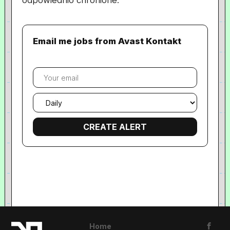
odpowiednio chronione.
Email me jobs from Avast Kontakt
Your
email
Email
frequency
Home