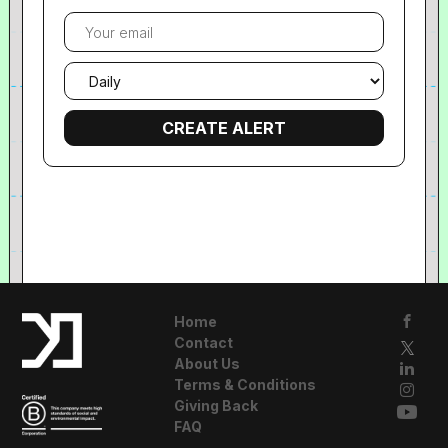
Your
email
Email
frequency
Home
Contact
About Us
Terms & Conditions
Giving Back
FAQ