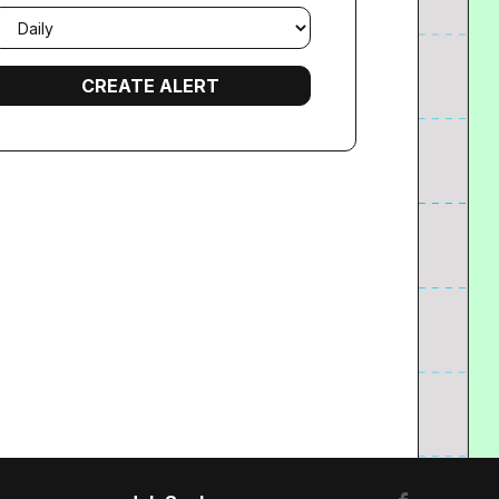
mail
requency