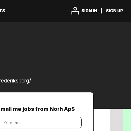
TS
SIGN IN
SIGN UP
frederiksberg/
Email me jobs from Norh ApS
our
mail