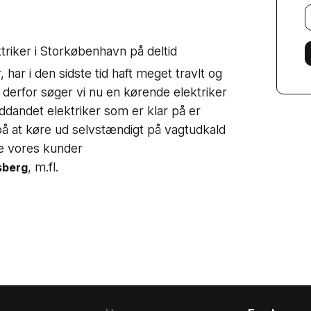
E
f
triker i Storkøbenhavn på deltid
 har i den sidste tid haft meget travlt og
 derfor søger vi nu en kørende elektriker
dandet elektriker som er klar på er
på at køre ud selvstændigt på vagtudkald
le vores kunder
, m.fl.
sberg